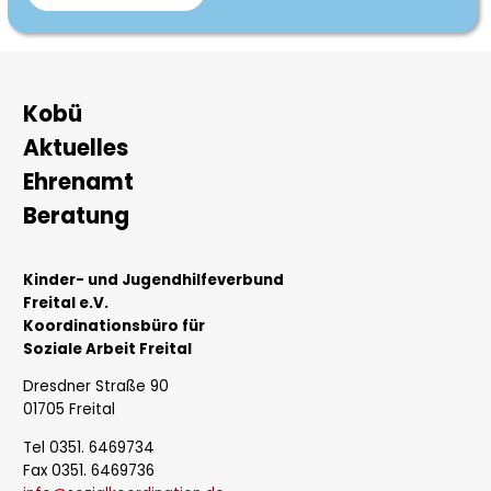
Koordinationsbüro
für
Soziale
Arbeit
Hauptnavigation
Kobü
Aktuelles
Ehrenamt
Beratung
Kinder- und Jugendhilfeverbund
Freital e.V.
Koordinationsbüro für
Soziale Arbeit Freital
Dresdner Straße 90
01705 Freital
Tel 0351. 6469734
Fax 0351. 6469736