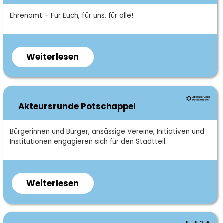
Kurzbeschreibung
Ehrenamt – Für Euch, für uns, für alle!
Weiterlesen
über
48h
Aktion
Akteursrunde Potschappel
Kurzbeschreibung
Bürgerinnen und Bürger, ansässige Vereine, Initiativen und
Institutionen engagieren sich für den Stadtteil.
Weiterlesen
über
Akteursrunde
Potschappel