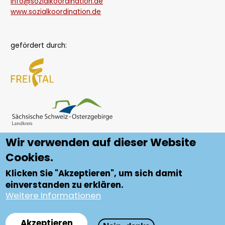
info@sozialkoordination.de
www.sozialkoordination.de
gefördert durch:
Wir verwenden auf dieser Website
Cookies.
Klicken Sie "Akzeptieren", um sich damit
einverstanden zu erklären.
Weitere Informationen
Datenschutz
Fußzeile
Impressum
Akzeptieren